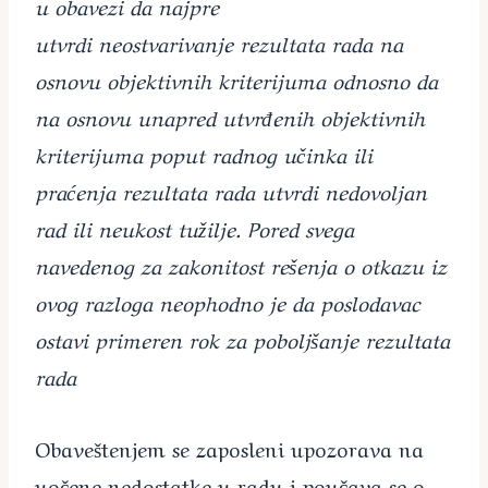
u obavezi da najpre
utvrdi neostvarivanje rezultata rada na
osnovu objektivnih kriterijuma odnosno da
na osnovu unapred utvrđenih objektivnih
kriterijuma poput radnog učinka ili
praćenja rezultata rada utvrdi nedovoljan
rad ili neukost tužilje. Pored svega
navedenog za zakonitost rešenja o otkazu iz
ovog razloga neophodno je da poslodavac
ostavi primeren rok za poboljšanje rezultata
rada
Obaveštenjem se zaposleni upozorava na
uočene nedostatke u radu i poučava se o