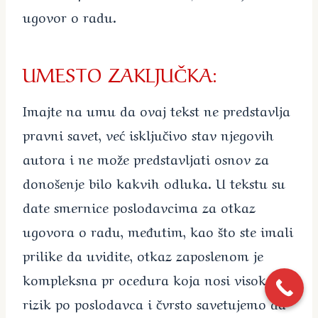
ugovor o radu.
UMESTO ZAKLJUČKA:
Imajte na umu da ovaj tekst ne predstavlja
pravni savet, već isključivo stav njegovih
autora i ne može predstavljati osnov za
donošenje bilo kakvih odluka. U tekstu su
date smernice poslodavcima za otkaz
ugovora o radu, međutim, kao što ste imali
prilike da uvidite, otkaz zaposlenom je
kompleksna pr ocedura koja nosi visok
rizik po poslodavca i čvrsto savetujemo da