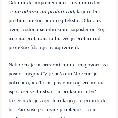
Odmah da napomenemo – ova odredba
se
ne odnosi na probni rad
, koji će biti
predmet nekog budućeg teksta. Otkaz iz
ovog razloga se odnosi na zaposlenog koji
nije na probnom radu, već je probni rad
protekao (ili nije ni ugovoren).
Neko vas je impresionirao na razgovoru za
posao, njegov CV je baš ono što vam je
potrebno, međutim posle nekog vremena,
ispostavi se da stvari u praksi nisu baš
takve a da je zaposleni kojeg ste primili da
bi rešio vaše poslovne probleme, i sam
postao izvor novih problema, pa ne uspeva