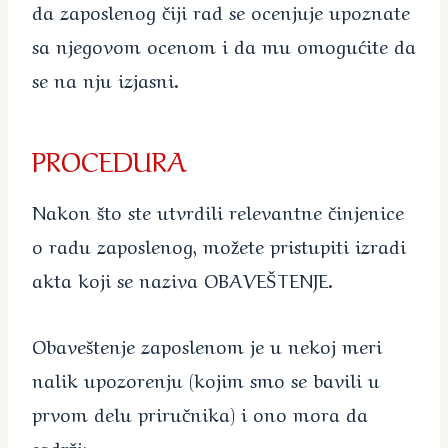
da zaposlenog čiji rad se ocenjuje upoznate
sa njegovom ocenom i da mu omogućite da
se na nju izjasni.
PROCEDURA
Nakon što ste utvrdili relevantne činjenice
o radu zaposlenog, možete pristupiti izradi
akta koji se naziva OBAVEŠTENJE.
Obaveštenje zaposlenom je u nekoj meri
nalik upozorenju (kojim smo se bavili u
prvom delu priručnika) i ono mora da
sadrži: