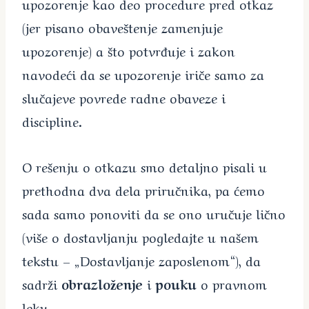
upozorenje kao deo procedure pred otkaz
(jer pisano obaveštenje zamenjuje
upozorenje) a što potvrđuje i zakon
navodeći da se upozorenje iriče samo za
slučajeve povrede radne obaveze i
discipline.
O rešenju o otkazu smo detaljno pisali u
prethodna dva dela priručnika, pa ćemo
sada samo ponoviti da se ono uručuje lično
(više o dostavljanju pogledajte u našem
tekstu – „Dostavljanje zaposlenom“), da
sadrži
obrazloženje
i
pouku
o pravnom
leku.