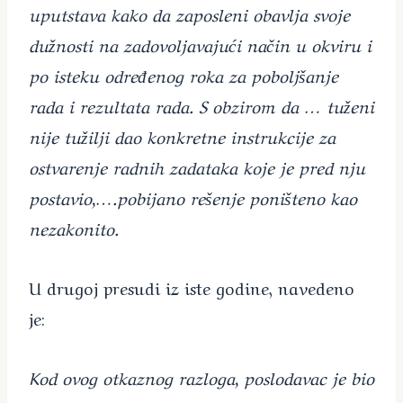
uputstava kako da zaposleni obavlja svoje
dužnosti na zadovoljavajući način u okviru i
po isteku određenog roka za poboljšanje
rada i rezultata rada. S obzirom da … tuženi
nije tužilji dao konkretne instrukcije za
ostvarenje radnih zadataka koje je pred nju
postavio,….pobijano rešenje poništeno kao
nezakonito.
U drugoj presudi iz iste godine, navedeno
je:
Kod ovog otkaznog razloga, poslodavac je bio