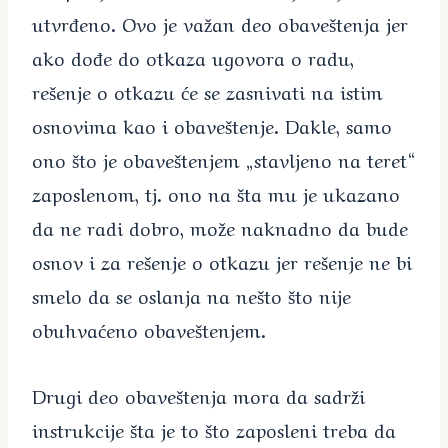
utvrđeno. Ovo je važan deo obaveštenja jer
ako dođe do otkaza ugovora o radu,
rešenje o otkazu će se zasnivati na istim
osnovima kao i obaveštenje. Dakle, samo
ono što je obaveštenjem „stavljeno na teret“
zaposlenom, tj. ono na šta mu je ukazano
da ne radi dobro, može naknadno da bude
osnov i za rešenje o otkazu jer rešenje ne bi
smelo da se oslanja na nešto što nije
obuhvaćeno obaveštenjem.
Drugi deo obaveštenja mora da sadrži
instrukcije šta je to što zaposleni treba da