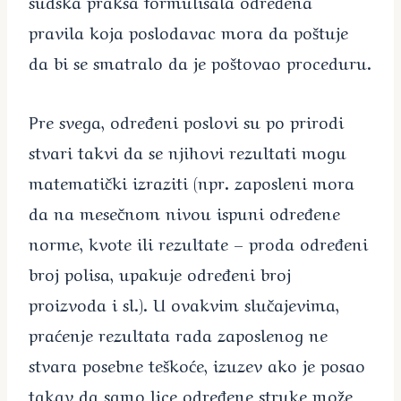
sudska praksa formulisala određena
pravila koja poslodavac mora da poštuje
da bi se smatralo da je poštovao proceduru.
Pre svega, određeni poslovi su po prirodi
stvari takvi da se njihovi rezultati mogu
matematički izraziti (npr. zaposleni mora
da na mesečnom nivou ispuni određene
norme, kvote ili rezultate – proda određeni
broj polisa, upakuje određeni broj
proizvoda i sl.). U ovakvim slučajevima,
praćenje rezultata rada zaposlenog ne
stvara posebne teškoće, izuzev ako je posao
takav da samo lice određene struke može