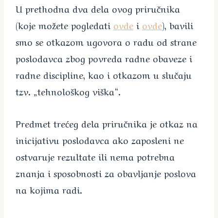
U prethodna dva dela ovog priručnika
(koje možete pogledati
ovde
i
ovde
), bavili
smo se otkazom ugovora o radu od strane
poslodavca zbog povreda radne obaveze i
radne discipline, kao i otkazom u slučaju
tzv. „tehnološkog viška“.
Predmet trećeg dela priručnika je otkaz na
inicijativu poslodavca ako zaposleni ne
ostvaruje rezultate ili nema potrebna
znanja i sposobnosti za obavljanje poslova
na kojima radi.