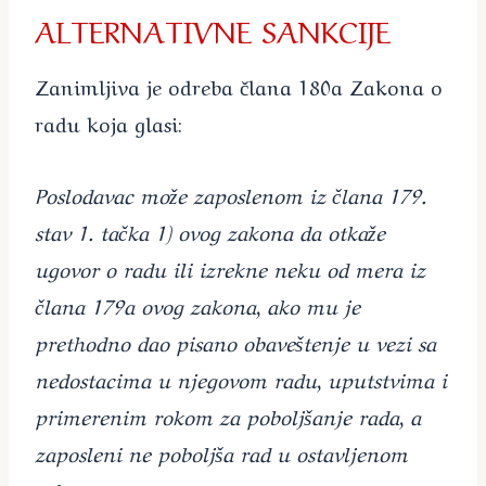
ALTERNATIVNE SANKCIJE
Zanimljiva je odreba člana 180a Zakona o
radu koja glasi:
Poslodavac može zaposlenom iz člana 179.
stav 1. tačka 1) ovog zakona da otkaže
ugovor o radu ili izrekne neku od mera iz
člana 179a ovog zakona, ako mu je
prethodno dao pisano obaveštenje u vezi sa
nedostacima u njegovom radu, uputstvima i
primerenim rokom za poboljšanje rada, a
zaposleni ne poboljša rad u ostavljenom