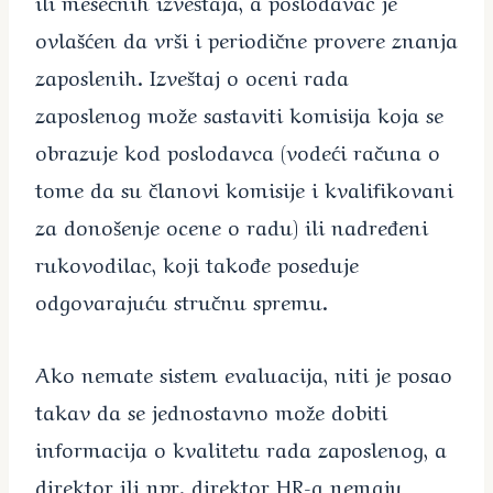
ili mesečnih izveštaja, a poslodavac je
ovlašćen da vrši i periodične provere znanja
zaposlenih. Izveštaj o oceni rada
zaposlenog može sastaviti komisija koja se
obrazuje kod poslodavca (vodeći računa o
tome da su članovi komisije i kvalifikovani
za donošenje ocene o radu) ili nadređeni
rukovodilac, koji takođe poseduje
odgovarajuću stručnu spremu.
Ako nemate sistem evaluacija, niti je posao
takav da se jednostavno može dobiti
informacija o kvalitetu rada zaposlenog, a
direktor ili npr. direktor HR-a nemaju