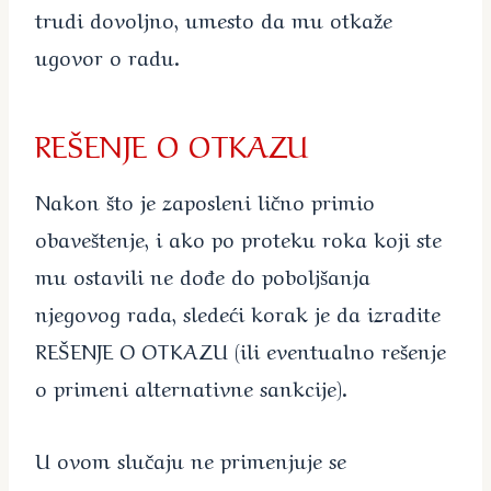
trudi dovoljno, umesto da mu otkaže
ugovor o radu.
REŠENJE O OTKAZU
Nakon što je zaposleni lično primio
obaveštenje, i ako po proteku roka koji ste
mu ostavili ne dođe do poboljšanja
njegovog rada, sledeći korak je da izradite
REŠENJE O OTKAZU (ili eventualno rešenje
o primeni alternativne sankcije).
U ovom slučaju ne primenjuje se