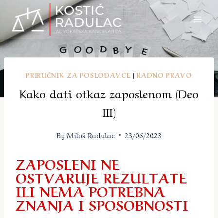
Skip
to
content
PRIRUČNIK ZA POSLODAVCE
|
RADNO PRAVO
Kako dati otkaz zaposlenom (Deo
III)
By
Miloš Radulac
23/06/2023
ZAPOSLENI NE
OSTVARUJE REZULTATE
ILI NEMA POTREBNA
ZNANJA I SPOSOBNOSTI