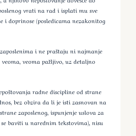
slenog vrati na rad i isplati mu sve
eze i doprinose (posledicama nezakonitog
zaposlenima i ne praštaju ni najmanje
 veoma, veoma pažljivo, uz detaljno
epoštovanja radne discipline od strane
os, bez obzira da li je isti zasnovan na
trane zaposlenog, ispunjenje uslova za
 se baviti u narednim tekstovima), nisu