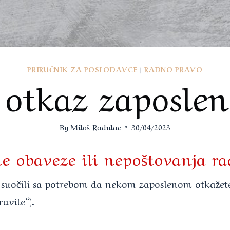
PRIRUČNIK ZA POSLODAVCE
|
RADNO PRAVO
 otkaz zaposlen
By
Miloš Radulac
30/04/2023
e obaveze ili nepoštovanja ra
o suočili sa potrebom da nekom zaposlenom otkaže
avite“).