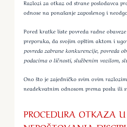
Razlozi za otkaz od strane poslodavca pr
odnose na ponašanje zaposlenog i neodgo
Pored kratke liste povreda radne obaveze 
preporuka, da svojim opštim aktom i ugov
povreda zabrane konkurencije, povreda ob
podacima o ličnosti, službenim vozilom, sl
Ono što je zajedničko svim ovim razlozim
neadekvatnim odnosom prema poslu ili sv
PROCEDURA OTKAZA U 
NEPOŠTOVANJA DISCIPL