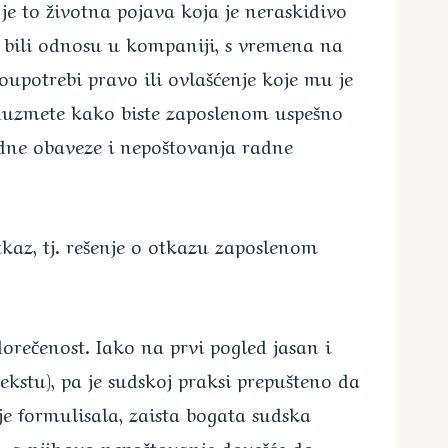
 je to životna pojava koja je neraskidivo
i bili odnosu u kompaniji, s vremena na
loupotrebi pravo ili ovlašćenje koje mu je
eduzmete kako biste zaposlenom uspešno
adne obaveze i nepoštovanja radne
kaz, tj. rešenje o otkazu zaposlenom
rečenost. Iako na prvi pogled jasan i
stu), pa je sudskoj praksi prepušteno da
je formulisala, zaista bogata sudska
a, a njihovo nepoštovanje dovešće do