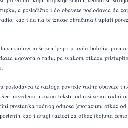
tupku, a posledično i do obaveze poslodavca da zapo
radio, kao i da na te iznose obračuna i uplati por
a su sudovi naše zemlje po pravilu bolećivi prema 
tkaza ugovora o radu, pa svakom otkazu pristupite
e.
vu poslodavca iz razloga povrede radne obaveze i n
 Sve navedeno u ovom tekstu odnosi se na radni odn
ini prestanka radnog odnosa (sporazum, otkaz od s
aposlenih kao i drugi razlozi za otkaz (kojima ćemo