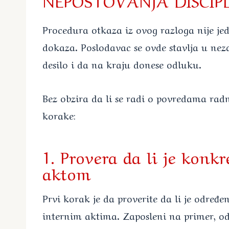
Procedura otkaza iz ovog razloga nije je
dokaza. Poslodavac se ovde stavlja u neza
desilo i da na kraju donese odluku.
Bez obzira da li se radi o povredama radn
korake:
1. Provera da li je kon
aktom
Prvi korak je da proverite da li je odre
internim aktima. Zaposleni na primer, odla