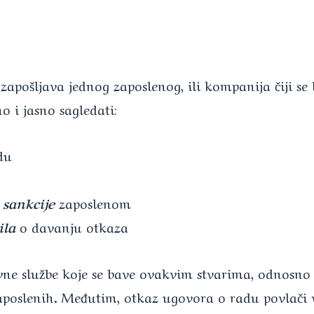
 zapošljava jednog zaposlenog, ili kompanija čiji s
 i jasno sagledati:
du
 sankcije
zaposlenom
ila
o davanju otkaza
e službe koje se bave ovakvim stvarima, odnosno r
slenih. Međutim, otkaz ugovora o radu povlači vel