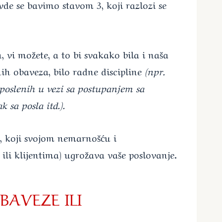
de se bavimo stavom 3, koji razlozi se
 vi možete, a to bi svakako bila i naša
ih obaveza, bilo radne discipline
(npr.
poslenih u vezi sa postupanjem sa
 sa posla itd.).
g, koji svojom nemarnošću i
i klijentima) ugrožava vaše poslovanje.
AVEZE ILI