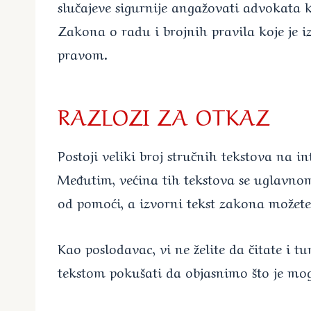
slučajeve sigurnije angažovati advokata 
Zakona o radu i brojnih pravila koje je 
pravom.
RAZLOZI ZA OTKAZ
Postoji veliki broj stručnih tekstova na 
Međutim, većina tih tekstova se uglavnom
od pomoći, a izvorni tekst zakona možete
Kao poslodavac, vi ne želite da čitate i 
tekstom pokušati da objasnimo što je mogu