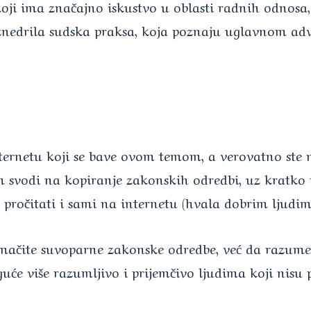
koji ima značajno iskustvo u oblasti radnih odnos
iznedrila sudska praksa, koja poznaju uglavnom ad
internetu koji se bave ovom temom, a verovatno ste 
 svodi na kopiranje zakonskih odredbi, uz kratko p
 pročitati i sami na internetu (hvala dobrim ljudim
tumačite suvoparne zakonske odredbe, već da razume
će više razumljivo i prijemčivo ljudima koji nisu 