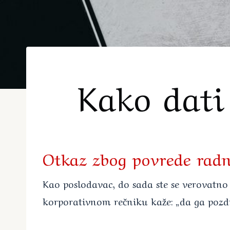
Kako dati
Otkaz zbog povrede radn
Kao poslodavac, do sada ste se verovatn
korporativnom rečniku kaže: „da ga pozdr