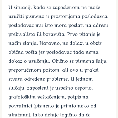
U situaciji kada se zaposlenom ne može
uručiti pismeno u prostorijama poslodavca,
poslodavac mu isto mora poslati na adresu
prebivališta ili boravišta. Prvo pitanje je
način slanja. Naravno, ne dolazi u obzir
obična pošta jer poslodavac tada nema
dokaz o uručenju. Obično se pismena šalju
preporučenom poštom, ali ovo u praksi
stvara određene probleme. U jednom
slučaju, zaposleni je uspešno osporio,
grafološkim veštačenjem, potpis na
povratnici (pismeno je primio neko od
ukućana). Iako deluje logično da će