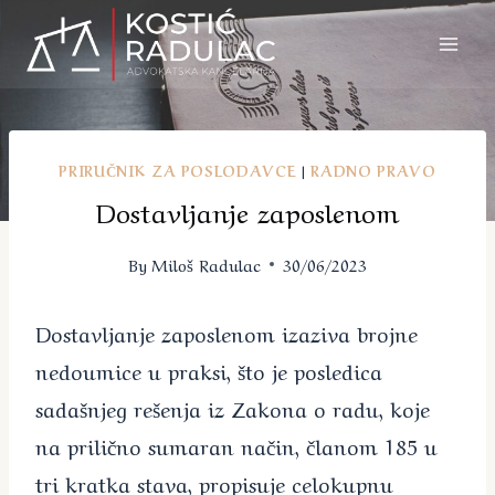
Skip
to
content
PRIRUČNIK ZA POSLODAVCE
|
RADNO PRAVO
Dostavljanje zaposlenom
By
Miloš Radulac
30/06/2023
Dostavljanje zaposlenom izaziva brojne
nedoumice u praksi, što je posledica
sadašnjeg rešenja iz Zakona o radu, koje
na prilično sumaran način, članom 185 u
tri kratka stava, propisuje celokupnu