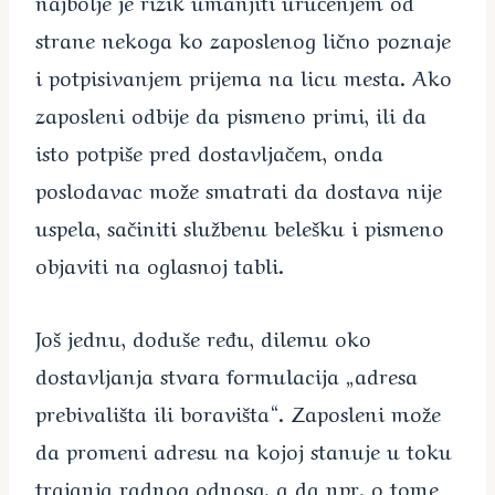
najbolje je rizik umanjiti uručenjem od
strane nekoga ko zaposlenog lično poznaje
i potpisivanjem prijema na licu mesta. Ako
zaposleni odbije da pismeno primi, ili da
isto potpiše pred dostavljačem, onda
poslodavac može smatrati da dostava nije
uspela, sačiniti službenu belešku i pismeno
objaviti na oglasnoj tabli.
Još jednu, doduše ređu, dilemu oko
dostavljanja stvara formulacija „adresa
prebivališta ili boravišta“. Zaposleni može
da promeni adresu na kojoj stanuje u toku
trajanja radnog odnosa, a da npr. o tome