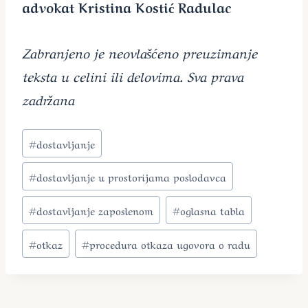
advokat Kristina Kostić Radulac
Zabranjeno je neovlašćeno preuzimanje
teksta u celini ili delovima. Sva prava
zadržana
Post
#
dostavljanje
Tags:
#
dostavljanje u prostorijama poslodavca
#
dostavljanje zaposlenom
#
oglasna tabla
#
otkaz
#
procedura otkaza ugovora o radu