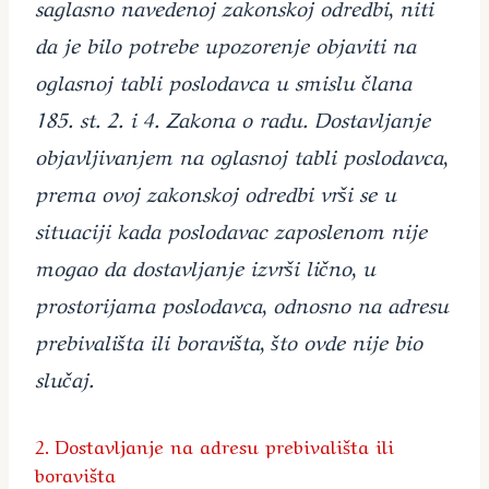
saglasno navedenoj zakonskoj odredbi, niti
da je bilo potrebe upozorenje objaviti na
oglasnoj tabli poslodavca u smislu člana
185. st. 2. i 4. Zakona o radu. Dostavljanje
objavljivanjem na oglasnoj tabli poslodavca,
prema ovoj zakonskoj odredbi vrši se u
situaciji kada poslodavac zaposlenom nije
mogao da dostavljanje izvrši lično, u
prostorijama poslodavca, odnosno na adresu
prebivališta ili boravišta, što ovde nije bio
slučaj.
2. Dostavljanje na adresu prebivališta ili
boravišta