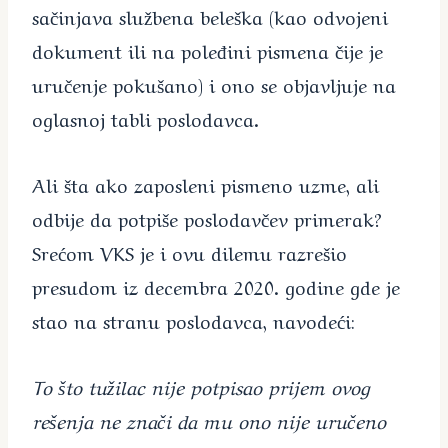
sačinjava službena beleška (kao odvojeni
dokument ili na poleđini pismena čije je
uručenje pokušano) i ono se objavljuje na
oglasnoj tabli poslodavca.
Ali šta ako zaposleni pismeno uzme, ali
odbije da potpiše poslodavčev primerak?
Srećom VKS je i ovu dilemu razrešio
presudom iz decembra 2020. godine gde je
stao na stranu poslodavca, navodeći:
To što tužilac nije potpisao prijem ovog
rešenja ne znači da mu ono nije uručeno