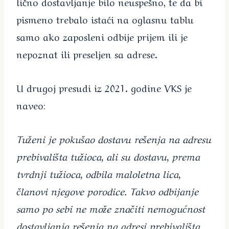
lično dostavljanje bilo neuspešno, te da bi
pismeno trebalo istaći na oglasnu tablu
samo ako zaposleni odbije prijem ili je
nepoznat ili preseljen sa adrese.
U drugoj presudi iz 2021. godine VKS je
naveo:
Tuženi je pokušao dostavu rešenja na adresu
prebivališta tužioca, ali su dostavu, prema
tvrdnji tužioca, odbila maloletna lica,
članovi njegove porodice. Takvo odbijanje
samo po sebi ne može značiti nemogućnost
dostavljanja rešenja na adresi prebivališta