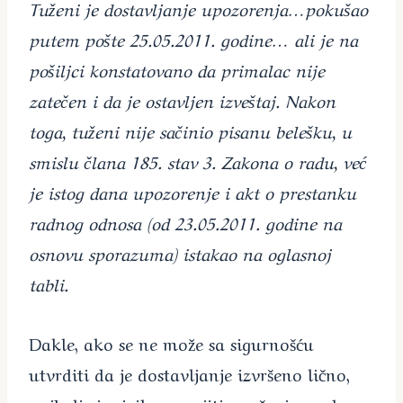
Tuženi je dostavljanje upozorenja…pokušao
putem pošte 25.05.2011. godine… ali je na
pošiljci konstatovano da primalac nije
zatečen i da je ostavljen izveštaj. Nakon
toga, tuženi nije sačinio pisanu belešku, u
smislu člana 185. stav 3. Zakona o radu, već
je istog dana upozorenje i akt o prestanku
radnog odnosa (od 23.05.2011. godine na
osnovu sporazuma) istakao na oglasnoj
tabli.
Dakle, ako se ne može sa sigurnošću
utvrditi da je dostavljanje izvršeno lično,