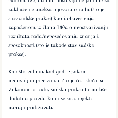
zaključenje aneksa ugovora o radu (što je
stav sudske prakse) kao i obaveštenja
zaposlenom iz člana 180a o neostvarivanju
rezultata rada/neposedovanju znanja i
sposobnosti (što je takođe stav sudske
prakse).
Kao što vidimo, kad god je zakon
nedovoljno precizan, a što je čest slučaj sa
Zakonom o radu, sudska praksa formuliše
dodatna pravila kojih se svi subjekti
moraju pridržavati.