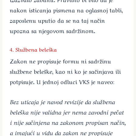
nakon isticanja pismena na oglasnoj tabli,
zaposlenu uputio da se na taj način
upozna sa njegovom sadržinom.
4. Službena beleška
Zakon ne propisuje formu ni sadržinu
službene beleške, kao ni ko je sačinjava ili
potpisuje. U jednoj odluci VKS je naveo:
Bez uticaja je navod revizije da službena
beleška nije validna jer nema zavodni pečat
i nije sačinjena na zakonom propisan način,
a imajući u vidu da zakon ne propisuje