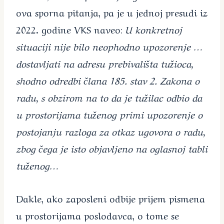
ova sporna pitanja, pa je u jednoj presudi iz
2022. godine VKS naveo:
U konkretnoj
situaciji nije bilo neophodno upozorenje …
dostavljati na adresu prebivališta tužioca,
shodno odredbi člana 185. stav 2. Zakona o
radu, s obzirom na to da je tužilac odbio da
u prostorijama tuženog primi upozorenje o
postojanju razloga za otkaz ugovora o radu,
zbog čega je isto objavljeno na oglasnoj tabli
tuženog…
Dakle, ako zaposleni odbije prijem pismena
u prostorijama poslodavca, o tome se