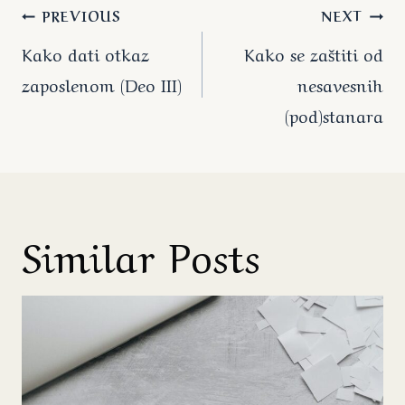
Post
PREVIOUS
NEXT
navigation
Kako dati otkaz
Kako se zaštiti od
zaposlenom (Deo III)
nesavesnih
(pod)stanara
Similar Posts