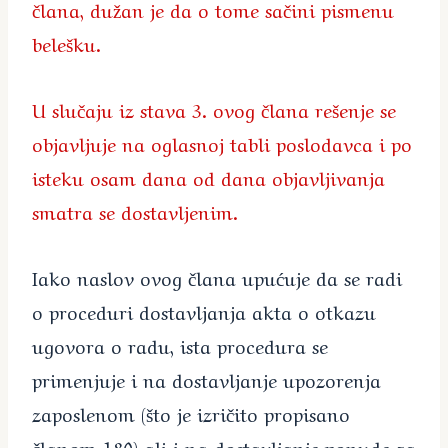
člana, dužan je da o tome sačini pismenu
belešku.
U slučaju iz stava 3. ovog člana rešenje se
objavljuje na oglasnoj tabli poslodavca i po
isteku osam dana od dana objavljivanja
smatra se dostavljenim.
Iako naslov ovog člana upućuje da se radi
o proceduri dostavljanja akta o otkazu
ugovora o radu, ista procedura se
primenjuje i na dostavljanje upozorenja
zaposlenom (što je izričito propisano
članom 180) ali i na dostavljanje ponude za